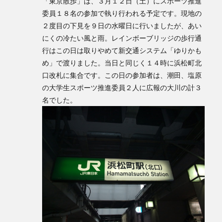
「東京散歩」は、３月１２日（土）にスポーツ推進
検索
委員１８名の参加で執り行われる予定です。現地の
２度目の下見を９日の水曜日に行いましたが、あい
にくの冷たい風と雨。レインボーブリッジの歩行通
行はこの日は取りやめて新交通システム「ゆりかも
め」で渡りました。当日と同じく１４時に浜松町北
口改札に集合です。この日の参加者は、潮田、塩原
の大学生スポーツ推進委員２人に広報の大川の計３
名でした。