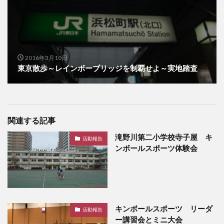
2016年3月10日
東京散歩～レインボーブリッジを制覇せよ～実地踏査
関連する記事
滝野川第二小学校寺子屋 キ
活動報告
ンボールスポーツ体験会
キンボールスポーツ リーダ
活動報告
ー講習会とミニ大会