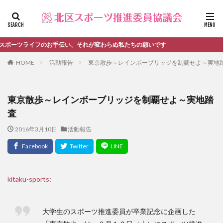
ファッション
デザイン
流行
カテゴリー
フのお手伝い、それが変わらぬ私たちの願いです
HOME
活動報告
東京散歩～レインボーブリッジを制覇せよ～実地
タグ
東京散歩～レインボーブリッジを制覇せよ～実地踏
＃活動報告
kitacup
past
schedule
査
おしらせ
お知らせ
キンボール
ノルディック
2016年3月10日
活動報告
メンバー募集中のチーム
ワークショップ
健康ハイキング委員会からのお知らせ
健康ハイキング委員会からのご案内
北区スポーツ推進委員
北区のスポーツチーム
卓球
kitaku-sports
:
活動報告
生涯スポーツ
田端文士ウォーク
講習会のご報告
大学生のスポーツ推進委員が卒業記念に企画した