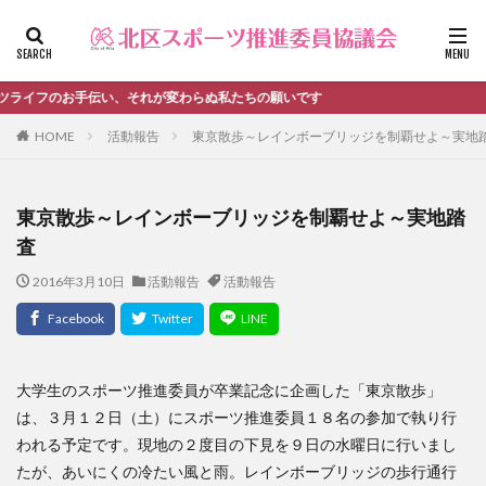
ファッション
デザイン
流行
カテゴリー
それが変わらぬ私たちの願いです
HOME
活動報告
東京散歩～レインボーブリッジを制覇せよ～実地
タグ
東京散歩～レインボーブリッジを制覇せよ～実地踏
＃活動報告
kitacup
past
schedule
査
おしらせ
お知らせ
キンボール
ノルディック
2016年3月10日
活動報告
活動報告
メンバー募集中のチーム
ワークショップ
健康ハイキング委員会からのお知らせ
健康ハイキング委員会からのご案内
北区スポーツ推進委員
北区のスポーツチーム
卓球
大学生のスポーツ推進委員が卒業記念に企画した「東京散歩」
は、３月１２日（土）にスポーツ推進委員１８名の参加で執り行
活動報告
生涯スポーツ
田端文士ウォーク
われる予定です。現地の２度目の下見を９日の水曜日に行いまし
講習会のご報告
たが、あいにくの冷たい風と雨。レインボーブリッジの歩行通行