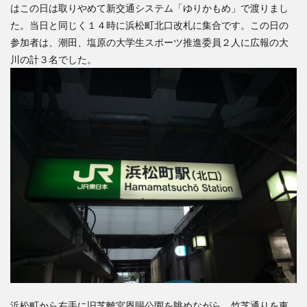
はこの日は取りやめて新交通システム「ゆりかもめ」で渡りまし
検索
た。当日と同じく１４時に浜松町北口改札に集合です。この日の
参加者は、潮田、塩原の大学生スポーツ推進委員２人に広報の大
川の計３名でした。
浜松町から右手に旧芝離宮恩賜公園を眺めながら、竹芝通りを東