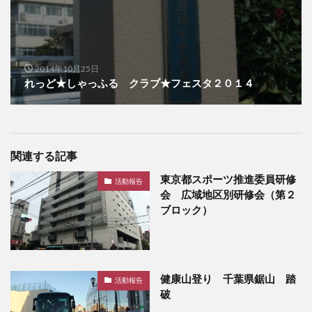
2014年10月25日
れっど★しゃっふる クラブ★フェスタ２０１４
関連する記事
東京都スポーツ推進委員研修
活動報告
会 広域地区別研修会（第２
ブロック）
健康山登り 千葉県鋸山 踏
活動報告
破