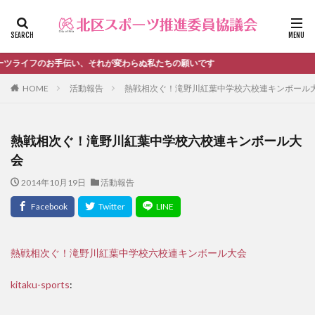
ファッション
デザイン
流行
カテゴリー
手伝い、それが変わらぬ私たちの願いです
HOME
活動報告
熱戦相次ぐ！滝野川紅葉中学校六校連キンボール
タグ
熱戦相次ぐ！滝野川紅葉中学校六校連キンボール大
＃活動報告
kitacup
past
schedule
会
おしらせ
お知らせ
キンボール
ノルディック
2014年10月19日
活動報告
メンバー募集中のチーム
ワークショップ
健康ハイキング委員会からのお知らせ
健康ハイキング委員会からのご案内
北区スポーツ推進委員
北区のスポーツチーム
卓球
熱戦相次ぐ！滝野川紅葉中学校六校連キンボール大会
活動報告
生涯スポーツ
田端文士ウォーク
kitaku-sports
:
講習会のご報告