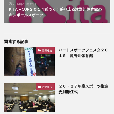
2014年10月12日
KITA－CUP２０１４近づく！盛り上る滝野川体育館の
キンボールスポーツ
関連する記事
ハートスポーツフェスタ２０
活動報告
１５ 滝野川体育館
２６・２７年度スポーツ推進
活動報告
委員離任式