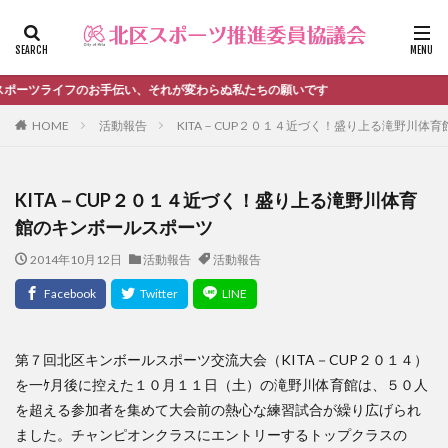
ファッション
デザイン
流行
カテゴリー
伝い、それが変わらぬ私たちの願いです
HOME
活動報告
KITA－CUP２０１４近づく！盛り上る滝野川体
タグ
KITA－CUP２０１４近づく！盛り上る滝野川体育
＃活動報告
kitacup
past
schedule
館のキンボールスポーツ
おしらせ
お知らせ
キンボール
ノルディック
2014年10月12日
活動報告
活動報告
メンバー募集中のチーム
ワークショップ
健康ハイキング委員会からのお知らせ
健康ハイキング委員会からのご案内
北区スポーツ推進委員
北区のスポーツチーム
卓球
第７回北区キンボールスポーツ交流大会（KITA－CUP２０１４）
を一ｹ月後に控えた１０月１１日（土）の滝野川体育館は、５０人
活動報告
生涯スポーツ
田端文士ウォーク
を超える参加者を集めて大会前の熱心な練習試合が繰り広げられ
講習会のご報告
ました。チャンピオンクラスにエントリーするトップクラスの