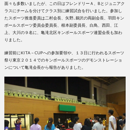
面々も多数いましたが、この日はフレンドリーＡ、Bとジュニアク
検索
ラスにチームを分けてクラス別に練習試合を行いました。参加し
たスポーツ推進委員は二村会長、矢野､鵜沢の両副会長、羽田キン
ボールスポーツ委員会委員長、根本副委員長、白鳥、西田、江
上、大川の９名に、亀滝北区キンボールスポーツ連盟会長も加わ
りました。
練習前にKITA－CUPへの参加要領や、１３日に行われるスポーツ
祭り東京２０１４でのキンボールスポーツのデモンストレーショ
ンについて亀滝会長から報告がありました。