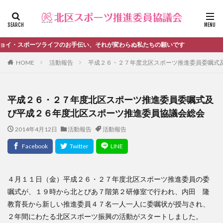
ファッション
デザイン
流行
カテゴリー
スポーツライフのお手伝い、それが変わらぬ私たちの願いです
HOME
活動報告
平成２６・２７年度北区スポーツ推進委員委嘱式
タグ
平成２６・２７年度北区スポーツ推進委員委嘱式及
＃活動報告
kitacup
past
schedule
び平成２６年度北区スポーツ推進委員協議会総会
おしらせ
お知らせ
キンボール
ノルディック
2014年4月12日
活動報告
活動報告
メンバー募集中のチーム
ワークショップ
健康ハイキング委員会からのお知らせ
健康ハイキング委員会からのご案内
北区スポーツ推進委員
北区のスポーツチーム
卓球
４月１１日（金）平成２６・２７年度北区スポーツ推進委員の委
嘱式が、１９時から北とぴあ７階第２研修室で行われ、内田 隆
活動報告
生涯スポーツ
田端文士ウォーク
教育長から新しい推進委員４７名一人一人に委嘱状が授与され、
講習会のご報告
２年間にわたる北区スポーツ振興の活動がスタートしました。