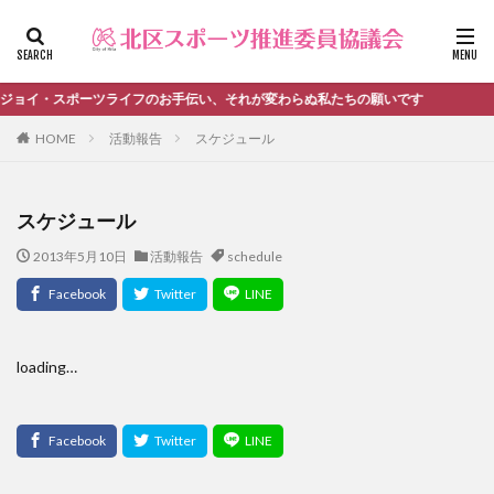
ファッション
デザイン
流行
カテゴリー
イ・スポーツライフのお手伝い、それが変わらぬ私たちの願いです
HOME
活動報告
スケジュール
タグ
スケジュール
＃活動報告
kitacup
past
schedule
2013年5月10日
活動報告
schedule
おしらせ
お知らせ
キンボール
ノルディック
メンバー募集中のチーム
ワークショップ
健康ハイキング委員会からのお知らせ
健康ハイキング委員会からのご案内
loading…
北区スポーツ推進委員
北区のスポーツチーム
卓球
活動報告
生涯スポーツ
田端文士ウォーク
講習会のご報告