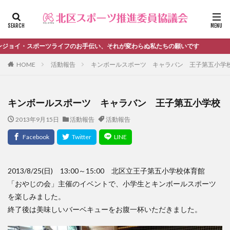
ファッション
デザイン
流行
カテゴリー
イ・スポーツライフのお手伝い、それが変わらぬ私たちの願いです
HOME
活動報告
キンボールスポーツ キャラバン 王子第五小学
タグ
キンボールスポーツ キャラバン 王子第五小学校
＃活動報告
kitacup
past
schedule
2013年9月15日
活動報告
活動報告
おしらせ
お知らせ
キンボール
ノルディック
メンバー募集中のチーム
ワークショップ
健康ハイキング委員会からのお知らせ
健康ハイキング委員会からのご案内
2013/8/25(日) 13:00～15:00 北区立王子第五小学校体育館
北区スポーツ推進委員
北区のスポーツチーム
卓球
「おやじの会」主催のイベントで、小学生とキンボールスポーツ
を楽しみました。
活動報告
生涯スポーツ
田端文士ウォーク
終了後は美味しいバーベキューをお腹一杯いただきました。
講習会のご報告