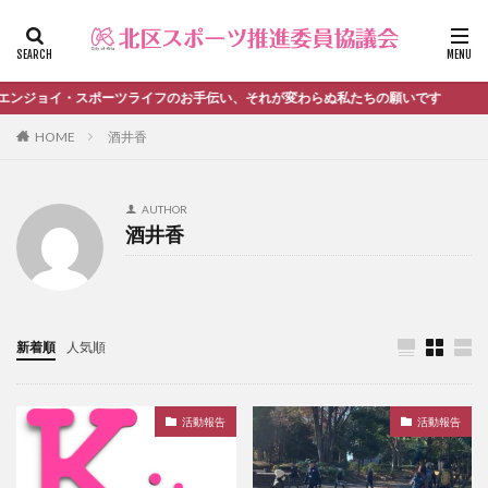
ファッション
デザイン
流行
カテゴリー
ンジョイ・スポーツライフのお手伝い、それが変わらぬ私たちの願いです
HOME
酒井香
タグ
AUTHOR
＃活動報告
kitacup
past
schedule
酒井香
おしらせ
お知らせ
キンボール
ノルディック
メンバー募集中のチーム
ワークショップ
健康ハイキング委員会からのお知らせ
新着順
人気順
健康ハイキング委員会からのご案内
北区スポーツ推進委員
北区のスポーツチーム
卓球
活動報告
生涯スポーツ
田端文士ウォーク
活動報告
活動報告
講習会のご報告