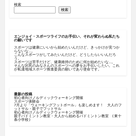
検索
検索
エンジョイ・スポーツライフのお手伝い、それが変わらぬ私たち
の願いです
スポーツは健康にいいから始めたいんだけど、きっかけが見つか
らないな…。
こんなスポーツがしてみたいんだけど、どうしたらいいんだろ
う。
スポーツは苦手だけど、健康維持のために何か始めたいな…。
そんな区民のみなさんのスポーツへの夢をお手伝いしたい。これ
が私達地域スポーツ推進委員の願いであり使命です。
最新の投稿
初心者向けノルディックウォーキング開催
スポーツ体験会
7月より「ウォーキングフットボール」も楽しめます！ 大人のフ
ットサル・親子でフットサル
初心者向けノルディックウォーキング開催
親子バドミントン教室・大人から始めるバドミントン教室 ( 東十
条小学校 )