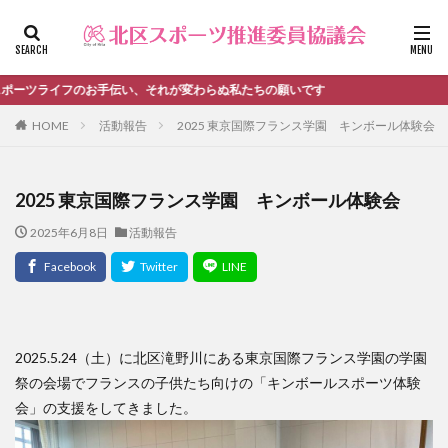
ファッション
デザイン
流行
カテゴリー
手伝い、それが変わらぬ私たちの願いです
HOME
活動報告
2025 東京国際フランス学園 キンボール体験会
タグ
2025 東京国際フランス学園 キンボール体験会
＃活動報告
kitacup
past
schedule
2025年6月8日
活動報告
おしらせ
お知らせ
キンボール
ノルディック
メンバー募集中のチーム
ワークショップ
健康ハイキング委員会からのお知らせ
健康ハイキング委員会からのご案内
北区スポーツ推進委員
北区のスポーツチーム
卓球
2025.5.24（土）に北区滝野川にある東京国際フランス学園の学園
祭の会場でフランスの子供たち向けの「キンボールスポーツ体験
活動報告
生涯スポーツ
田端文士ウォーク
会」の支援をしてきました。
講習会のご報告