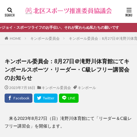
ファッション
デザイン
流行
カテゴリー
イ・スポーツライフのお手伝い、それが変わらぬ私たちの願いです
HOME
キンボール委員会
キンボール委員会：8月27日＠滝野川体
タグ
キンボール委員会：8月27日＠滝野川体育館にてキ
＃活動報告
kitacup
past
schedule
ンボールスポーツ・リーダー・C級レフリー講習会
おしらせ
お知らせ
キンボール
ノルディック
のお知らせ
メンバー募集中のチーム
ワークショップ
2023年7月18日
キンボール委員会
キンボール
健康ハイキング委員会からのお知らせ
健康ハイキング委員会からのご案内
北区スポーツ推進委員
北区のスポーツチーム
卓球
活動報告
生涯スポーツ
田端文士ウォーク
来る2023年8月27日（日）滝野川体育館にて「リーダー＆C級レ
フリー講習会」を開催します。
講習会のご報告