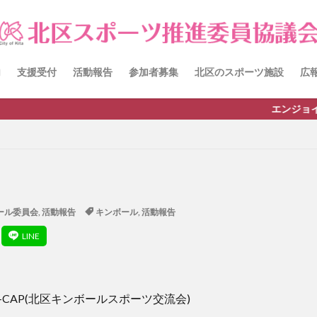
itacup
past
schedule
おしらせ
お知らせ
キンボール
チーム
ワークショップ
健康ハイキング委員会からのお知らせ
員会からのご案内
北区スポーツ推進委員
北区のスポーツチーム
卓
内
支援受付
活動報告
参加者募集
北区のスポーツ施設
広
田端文士ウォーク
講習会のご報告
エンジョイ・スポーツライフ
検索
ール委員会
,
活動報告
キンボール
,
活動報告
ITA-CAP(北区キンボールスポーツ交流会)