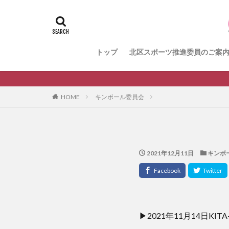
＃活動報告
k
メンバー募集中の
健康ハイキング委
トップ
北区スポーツ推進委員のご案
生涯スポーツ
HOME
キンボール委員会
2021年12月11日
キンボ
▶︎2021年11月14日K