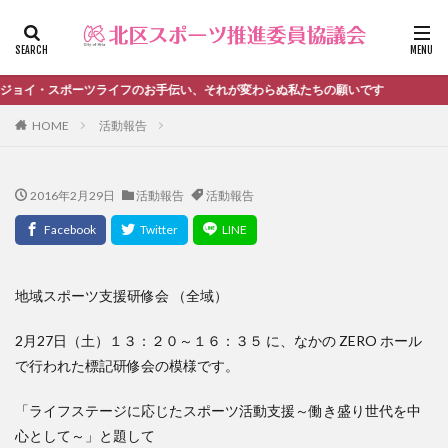
ファッション
デザイン
流行
カテゴリー
イ・スポーツライフのお手伝い、それが変わらぬ私たちの願いです
HOME
活動報告
タグ
2016年2月29日
活動報告
活動報告
＃活動報告
kitacup
past
schedule
おしらせ
お知らせ
キンボール
ノルディック
メンバー募集中のチーム
ワークショップ
健康ハイキング委員会からのお知らせ
地域スポーツ支援研修会 （全域）
健康ハイキング委員会からのご案内
2月27日（土）１３：２０～１６：３５ に、なかの ZERO ホール
北区スポーツ推進委員
北区のスポーツチーム
卓球
で行われた標記研修会の模様です。
活動報告
生涯スポーツ
田端文士ウォーク
「ライフステージに応じたスポーツ活動支援～働き盛り世代を中
講習会のご報告
心として～」と題して