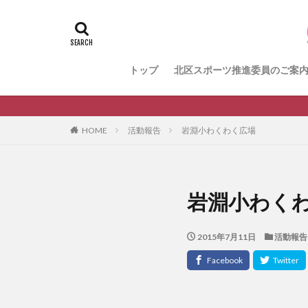
＃活動報告
k
メンバー募集中の
健康ハイキング委
トップ
北区スポーツ推進委員のご案
生涯スポーツ
HOME
活動報告
岩淵小わくわく広場
岩淵小わく
2015年7月11日
活動報告