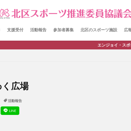
itacup
past
schedule
おしらせ
お知らせ
キンボール
チーム
ワークショップ
健康ハイキング委員会からのお知らせ
員会からのご案内
北区スポーツ推進委員
北区のスポーツチーム
卓
内
支援受付
活動報告
参加者募集
北区のスポーツ施設
広
田端文士ウォーク
講習会のご報告
エンジョイ・スポーツライフのお手伝
検索
わく広場
活動報告