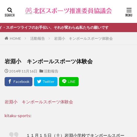
ファッション
デザイン
流行
カテゴリー
ツライフのお手伝い、それが変わらぬ私たちの願いです
HOME
活動報告
岩淵小 キンボールスポーツ体験会
タグ
岩淵小 キンボールスポーツ体験会
＃活動報告
kitacup
past
schedule
2014年11月16日
活動報告
おしらせ
お知らせ
キンボール
ノルディック
メンバー募集中のチーム
ワークショップ
健康ハイキング委員会からのお知らせ
健康ハイキング委員会からのご案内
岩淵小 キンボールスポーツ体験会
北区スポーツ推進委員
北区のスポーツチーム
卓球
kitaku-sports
:
活動報告
生涯スポーツ
田端文士ウォーク
講習会のご報告
１１月１５日（土）岩淵小学校でキンボールスポー