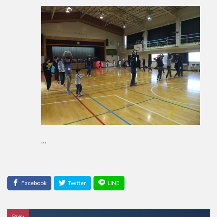
…
Prev