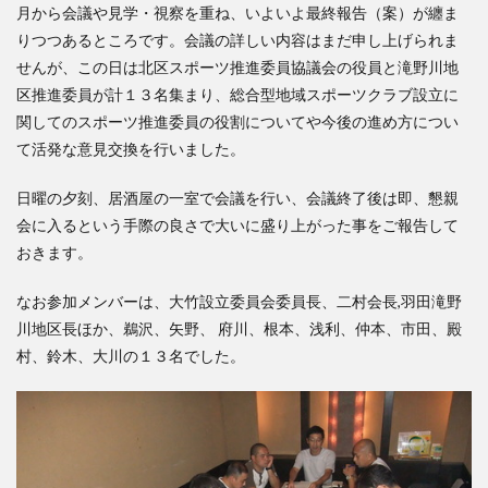
月から会議や見学・視察を重ね、いよいよ最終報告（案）が纏ま
検索
りつつあるところです。会議の詳しい内容はまだ申し上げられま
せんが、この日は北区スポーツ推進委員協議会の役員と滝野川地
区推進委員が計１３名集まり、総合型地域スポーツクラブ設立に
関してのスポーツ推進委員の役割についてや今後の進め方につい
て活発な意見交換を行いました。
日曜の夕刻、居酒屋の一室で会議を行い、会議終了後は即、懇親
会に入るという手際の良さで大いに盛り上がった事をご報告して
おきます。
なお参加メンバーは、大竹設立委員会委員長、二村会長,羽田滝野
川地区長ほか、鵜沢、矢野、 府川、根本、浅利、仲本、市田、殿
村、鈴木、大川の１３名でした。