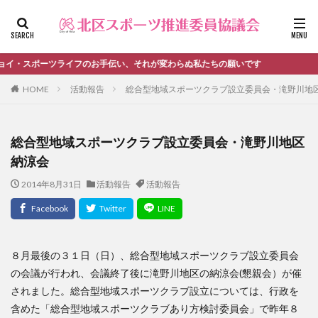
ファッション
デザイン
流行
カテゴリー
ポーツライフのお手伝い、それが変わらぬ私たちの願いです
HOME
活動報告
総合型地域スポーツクラブ設立委員会・滝野川地
タグ
総合型地域スポーツクラブ設立委員会・滝野川地区
＃活動報告
kitacup
past
schedule
納涼会
おしらせ
お知らせ
キンボール
ノルディック
2014年8月31日
活動報告
活動報告
メンバー募集中のチーム
ワークショップ
健康ハイキング委員会からのお知らせ
健康ハイキング委員会からのご案内
北区スポーツ推進委員
北区のスポーツチーム
卓球
８月最後の３１日（日）、総合型地域スポーツクラブ設立委員会
の会議が行われ、会議終了後に滝野川地区の納涼会(懇親会）が催
活動報告
生涯スポーツ
田端文士ウォーク
されました。総合型地域スポーツクラブ設立については、行政を
講習会のご報告
含めた「総合型地域スポーツクラブあり方検討委員会」で昨年８