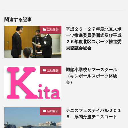
関連する記事
平成２６・２７年度北区スポ
活動報告
ーツ推進委員委嘱式及び平成
２６年度北区スポーツ推進委
員協議会総会
堀船小学校サマースクール
活動報告
（キンボールスポーツ体験
会）
テニスフェステイバル２０１
活動報告
５ 浮間舟渡テニスコート