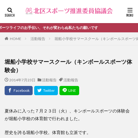
ファッション
デザイン
流行
カテゴリー
伝い、それが変わらぬ私たちの願いです
HOME
活動報告
堀船小学校サマースクール（キンボールスポーツ
タグ
堀船小学校サマースクール（キンボールスポーツ体
＃活動報告
kitacup
past
schedule
験会）
おしらせ
お知らせ
キンボール
ノルディック
2014年7月23日
活動報告
活動報告
メンバー募集中のチーム
ワークショップ
健康ハイキング委員会からのお知らせ
健康ハイキング委員会からのご案内
北区スポーツ推進委員
北区のスポーツチーム
卓球
夏休みに入った７月２３日（火）、キンボールスポーツの体験会
が堀船小学校の体育館で行われました。
活動報告
生涯スポーツ
田端文士ウォーク
講習会のご報告
歴史を誇る堀船小学校。体育館も立派です。