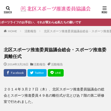
ファッション
デザイン
流行
カテゴリー
のお手伝い、それが変わらぬ私たちの願いです
HOME
活動報告
北区スポーツ推進委員協議会総会・スポーツ推進
タグ
北区スポーツ推進委員協議会総会・スポーツ推進委
＃活動報告
kitacup
past
schedule
員離任式
おしらせ
お知らせ
キンボール
ノルディック
2014年3月28日
活動報告
活動報告
メンバー募集中のチーム
ワークショップ
健康ハイキング委員会からのお知らせ
健康ハイキング委員会からのご案内
北区スポーツ推進委員
北区のスポーツチーム
卓球
２０１４年３月２７日（木）、北区スポーツ推進委員協議会の総
会とスポーツ推進委員４９名の離任式が北とぴあ７階の第二研修
活動報告
生涯スポーツ
田端文士ウォーク
室で行われました。
講習会のご報告