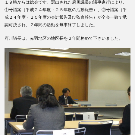
１９時からは総会です。選出された府川議長の議事進行により、
検索
①号議案（平成２４年度・２５年度の活動報告）、②号議案（平
成２４年度・２５年度の会計報告及び監査報告）が全会一致で承
認可決され、２年間の活動を無事終了しました。
府川議長は、赤羽地区の地区長を２年間務めて下さいました。