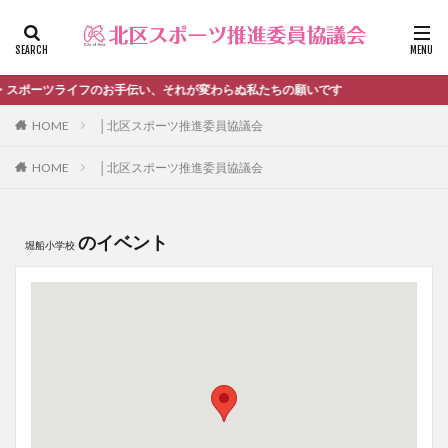
ファッション
デザイン
流行
カテゴリー
ポーツライフのお手伝い、それが変わらぬ私たちの願いです
HOME
│北区スポーツ推進委員協議会
HOME
│北区スポーツ推進委員協議会
タグ
＃活動報告
kitacup
past
schedule
おしらせ
お知らせ
キンボール
ノルディック
のイベント
堀船小学校
メンバー募集中のチーム
ワークショップ
健康ハイキング委員会からのお知らせ
健康ハイキング委員会からのご案内
北区スポーツ推進委員
北区のスポーツチーム
卓球
活動報告
生涯スポーツ
田端文士ウォーク
講習会のご報告