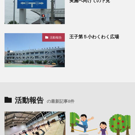
実施へ向けての下見
王子第５小わくわく広場
活動報告
活動報告
の最新記事8件