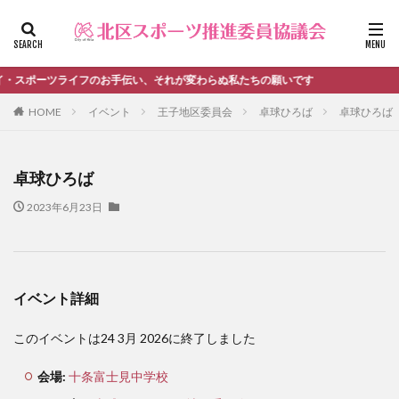
ファッション
デザイン
流行
カテゴリー
スポーツライフのお手伝い、それが変わらぬ私たちの願いです
HOME
イベント
王子地区委員会
卓球ひろば
卓球ひろば
タグ
卓球ひろば
＃活動報告
kitacup
past
schedule
2023年6月23日
おしらせ
お知らせ
キンボール
ノルディック
メンバー募集中のチーム
ワークショップ
健康ハイキング委員会からのお知らせ
健康ハイキング委員会からのご案内
イベント詳細
北区スポーツ推進委員
北区のスポーツチーム
卓球
このイベントは24 3月 2026に終了しました
活動報告
生涯スポーツ
田端文士ウォーク
講習会のご報告
会場:
十条富士見中学校