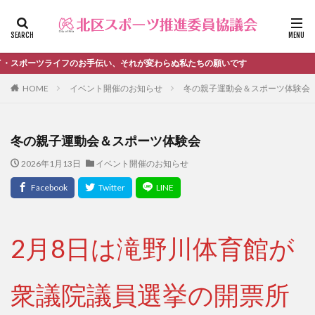
ファッション
デザイン
流行
カテゴリー
ーツライフのお手伝い、それが変わらぬ私たちの願いです
HOME
イベント開催のお知らせ
冬の親子運動会＆スポーツ体験会
タグ
冬の親子運動会＆スポーツ体験会
＃活動報告
kitacup
past
schedule
2026年1月13日
イベント開催のお知らせ
おしらせ
お知らせ
キンボール
ノルディック
メンバー募集中のチーム
ワークショップ
健康ハイキング委員会からのお知らせ
健康ハイキング委員会からのご案内
2月8日は滝野川体育館が
北区スポーツ推進委員
北区のスポーツチーム
卓球
活動報告
生涯スポーツ
田端文士ウォーク
衆議院議員選挙の開票所
講習会のご報告