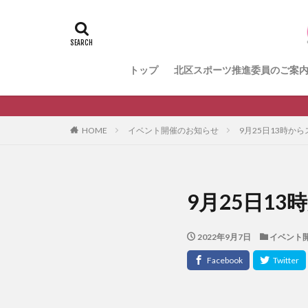
＃活動報告
k
メンバー募集中の
健康ハイキング委
トップ
北区スポーツ推進委員のご案
生涯スポーツ
HOME
イベント開催のお知らせ
9月25日13時か
9月25日1
2022年9月7日
イベント