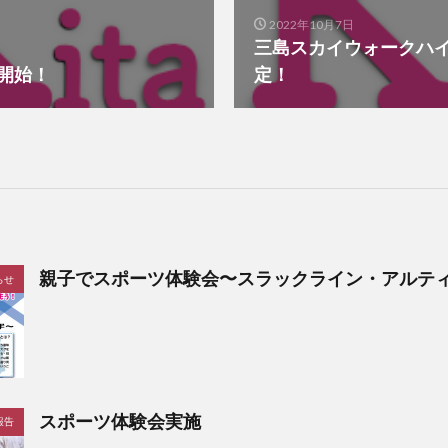
2022年10月7日
三島スカイウォークハ
申込開始！
定！
親子でスポーツ体験会〜スラックライン・アルテ
らせ
スポーツ体験会実施
報告