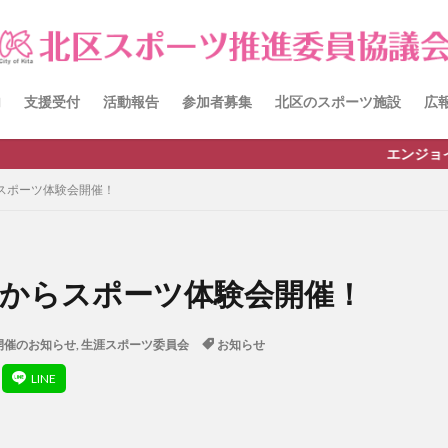
itacup
past
schedule
おしらせ
お知らせ
キンボール
チーム
ワークショップ
健康ハイキング委員会からのお知らせ
員会からのご案内
北区スポーツ推進委員
北区のスポーツチーム
卓
内
支援受付
活動報告
参加者募集
北区のスポーツ施設
広
田端文士ウォーク
講習会のご報告
エンジョイ・スポ
検索
らスポーツ体験会開催！
3時からスポーツ体験会開催！
開催のお知らせ
,
生涯スポーツ委員会
お知らせ