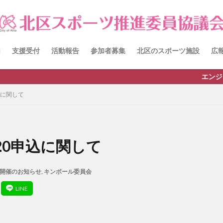
itacup
past
schedule
おしらせ
お知らせ
キンボール
チーム
ワークショップ
健康ハイキング委員会からのお知らせ
員会からのご案内
北区スポーツ推進委員
北区のスポーツチーム
卓
内
支援受付
活動報告
参加者募集
北区のスポーツ施設
広
田端文士ウォーク
講習会のご報告
エンジョイ・ス
検索
0申込に関して
 2020申込に関して
開催のお知らせ
,
キンボール委員会