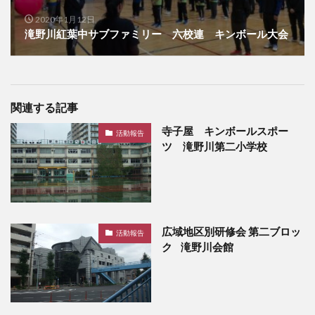
2020年1月12日
滝野川紅葉中サブファミリー 六校連 キンボール大会
関連する記事
寺子屋 キンボールスポー
活動報告
ツ 滝野川第二小学校
広域地区別研修会 第二ブロッ
活動報告
ク 滝野川会館