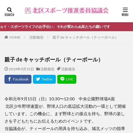
ファッション
デザイン
流行
カテゴリー
ポーツライフのお手伝い、それが変わらぬ私たちの願いです
HOME
活動報告
親子 de キャッチボール（ティーボール）
タグ
親子 de キャッチボール（ティーボール）
＃活動報告
kitacup
past
schedule
2019年9月15日
活動報告
活動報告
おしらせ
お知らせ
キンボール
ノルディック
メンバー募集中のチーム
ワークショップ
健康ハイキング委員会からのお知らせ
健康ハイキング委員会からのご案内
令和元年9月15日（日）10:30〜12:00 中央公園野球場A面
北区スポーツ推進委員
北区のスポーツチーム
卓球
北区少年野球連盟が、野球人口の底辺拡大活動の一環として開催
しています。この機会に、まず野球との接点を持ち、野球の楽し
活動報告
生涯スポーツ
田端文士ウォーク
さを子どもたちにお伝えるためのイベントです。
講習会のご報告
当協議会が、ティーボールの用具を持ち込み、城北メッツの指導