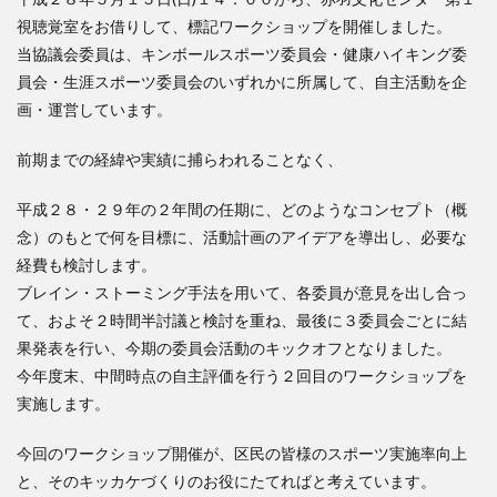
視聴覚室をお借りして、標記ワークショップを開催しました。
当協議会委員は、キンボールスポーツ委員会・健康ハイキング委
員会・生涯スポーツ委員会のいずれかに所属して、自主活動を企
画・運営しています。
前期までの経緯や実績に捕らわれることなく、
平成２８・２９年の２年間の任期に、どのようなコンセプト（概
念）のもとで何を目標に、活動計画のアイデアを導出し、必要な
経費も検討します。
ブレイン・ストーミング手法を用いて、各委員が意見を出し合っ
て、およそ２時間半討議と検討を重ね、最後に３委員会ごとに結
果発表を行い、今期の委員会活動のキックオフとなりました。
今年度末、中間時点の自主評価を行う２回目のワークショップを
実施します。
今回のワークショップ開催が、区民の皆様のスポーツ実施率向上
と、そのキッカケづくりのお役にたてればと考えています。