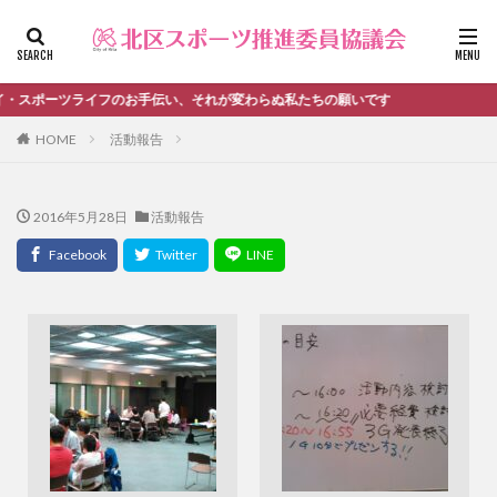
ファッション
デザイン
流行
カテゴリー
ーツライフのお手伝い、それが変わらぬ私たちの願いです
HOME
活動報告
タグ
2016年5月28日
活動報告
＃活動報告
kitacup
past
schedule
おしらせ
お知らせ
キンボール
ノルディック
メンバー募集中のチーム
ワークショップ
健康ハイキング委員会からのお知らせ
健康ハイキング委員会からのご案内
北区スポーツ推進委員
北区のスポーツチーム
卓球
活動報告
生涯スポーツ
田端文士ウォーク
講習会のご報告