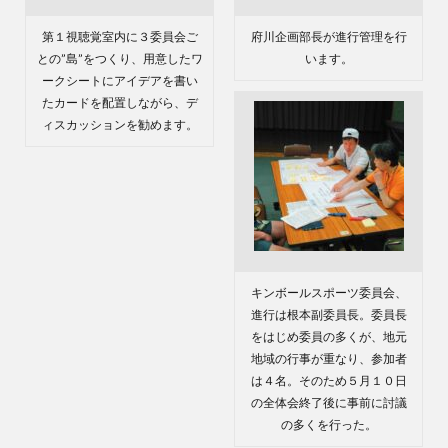
検索
第１視聴覚室内に３委員会ご
府川企画部長が進行管理を行
との”島”をつくり、用意したワ
います。
ークシートにアイデアを書い
たカードを配置しながら、デ
ィスカッションを勧めます。
キンボールスポーツ委員会、
進行は根本副委員長。委員長
をはじめ委員の多くが、地元
地域の行事が重なり、参加者
は４名。そのため５月１０日
の全体会終了後に事前に討議
の多くを行った。