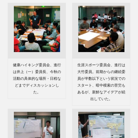
健康ハイキング委員会、進行
生涯スポーツ委員会、進行は
は井上（一）委員長、今秋の
大竹委員。前期からの継続委
活動の具体的な場所・日程な
員が半数以下という状況での
どまでディスカッションし
スタート、暗中模索の苦労も
た。
あるが、新鮮なアイデアが続
出していた。