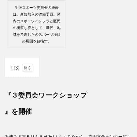
生涯スポーツ委員会の発表
は、新規加入の渡部委員。区
内のスポーツインフラと区民
の橋渡し役として、世代、地
域を考慮したのスポーツ種目
の展開を目指す。
目次
1
『３
委員
会ワ
『３委員会ワークショップ
ーク
ショ
ップ
』を開催
』を
開催
平成２８年５月１５日(日)１４：００から、赤羽文化センター第１