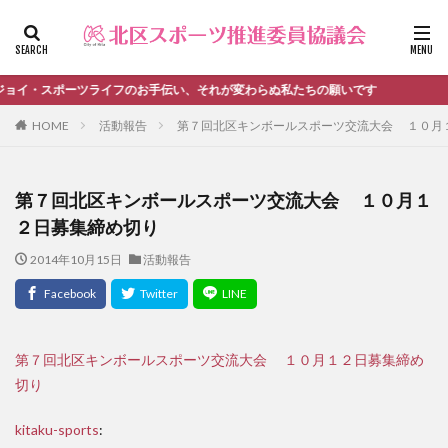
ファッション
デザイン
流行
カテゴリー
・スポーツライフのお手伝い、それが変わらぬ私たちの願いです
HOME
活動報告
第７回北区キンボールスポーツ交流大会 １０月
タグ
第７回北区キンボールスポーツ交流大会 １０月１
＃活動報告
kitacup
past
schedule
２日募集締め切り
おしらせ
お知らせ
キンボール
ノルディック
2014年10月15日
活動報告
メンバー募集中のチーム
ワークショップ
健康ハイキング委員会からのお知らせ
健康ハイキング委員会からのご案内
北区スポーツ推進委員
北区のスポーツチーム
卓球
第７回北区キンボールスポーツ交流大会 １０月１２日募集締め
切り
活動報告
生涯スポーツ
田端文士ウォーク
講習会のご報告
kitaku-sports
: