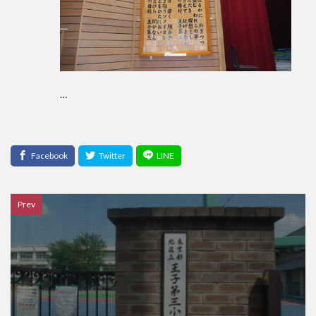
…
Prev