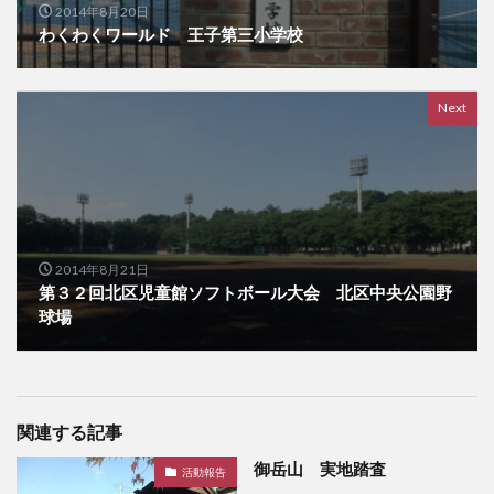
2014年8月20日
わくわくワールド 王子第三小学校
Next
2014年8月21日
第３２回北区児童館ソフトボール大会 北区中央公園野
球場
関連する記事
御岳山 実地踏査
活動報告