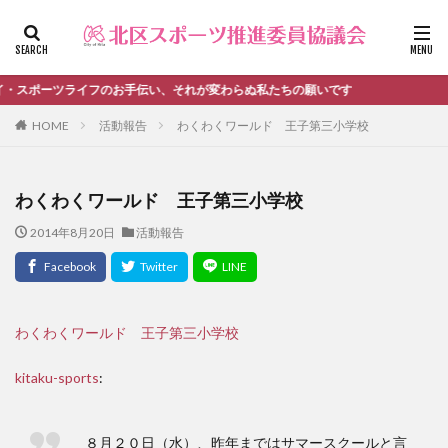
ファッション
デザイン
流行
カテゴリー
ライフのお手伝い、それが変わらぬ私たちの願いです
HOME
活動報告
わくわくワールド 王子第三小学校
タグ
わくわくワールド 王子第三小学校
＃活動報告
kitacup
past
schedule
2014年8月20日
活動報告
おしらせ
お知らせ
キンボール
ノルディック
メンバー募集中のチーム
ワークショップ
健康ハイキング委員会からのお知らせ
健康ハイキング委員会からのご案内
わくわくワールド 王子第三小学校
北区スポーツ推進委員
北区のスポーツチーム
卓球
kitaku-sports
:
活動報告
生涯スポーツ
田端文士ウォーク
講習会のご報告
８月２０日（水）、昨年まではサマースクールと言