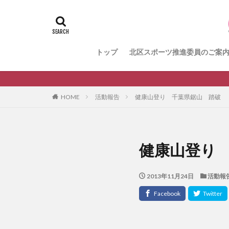
＃活動報告
k
メンバー募集中の
健康ハイキング委
トップ
北区スポーツ推進委員のご案
生涯スポーツ
HOME
活動報告
健康山登り 千葉県鋸山 踏破
健康山登り
2013年11月24日
活動報