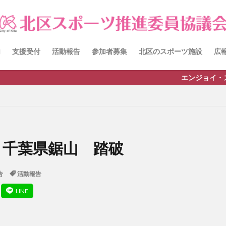
itacup
past
schedule
おしらせ
お知らせ
キンボール
チーム
ワークショップ
健康ハイキング委員会からのお知らせ
員会からのご案内
北区スポーツ推進委員
北区のスポーツチーム
卓
内
支援受付
活動報告
参加者募集
北区のスポーツ施設
広
田端文士ウォーク
講習会のご報告
エンジョイ・スポーツライフのお
検索
 千葉県鋸山 踏破
告
活動報告