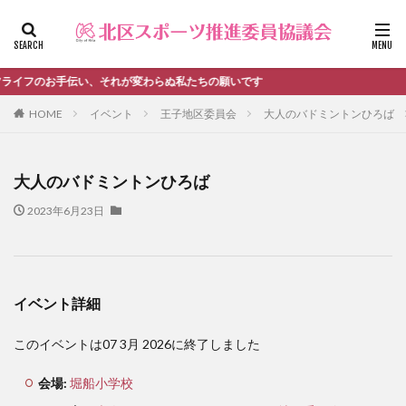
ファッション
デザイン
流行
カテゴリー
イフのお手伝い、それが変わらぬ私たちの願いです
HOME
イベント
王子地区委員会
大人のバドミントンひろば
タグ
大人のバドミントンひろば
＃活動報告
kitacup
past
schedule
2023年6月23日
おしらせ
お知らせ
キンボール
ノルディック
メンバー募集中のチーム
ワークショップ
健康ハイキング委員会からのお知らせ
健康ハイキング委員会からのご案内
イベント詳細
北区スポーツ推進委員
北区のスポーツチーム
卓球
このイベントは07 3月 2026に終了しました
活動報告
生涯スポーツ
田端文士ウォーク
講習会のご報告
会場:
堀船小学校