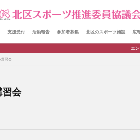
itacup
past
schedule
おしらせ
お知らせ
キンボール
チーム
ワークショップ
健康ハイキング委員会からのお知らせ
員会からのご案内
北区スポーツ推進委員
北区のスポーツチーム
卓
内
支援受付
活動報告
参加者募集
北区のスポーツ施設
広
田端文士ウォーク
講習会のご報告
エンジョイ
検索
ル講習会
講習会