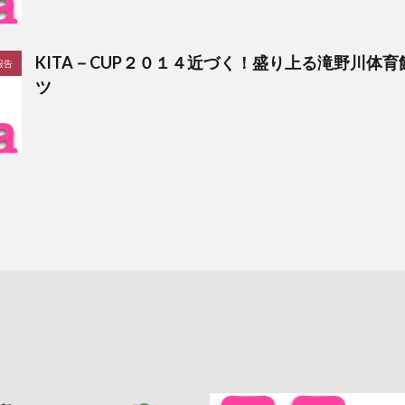
KITA－CUP２０１４近づく！盛り上る滝野川体
報告
ツ