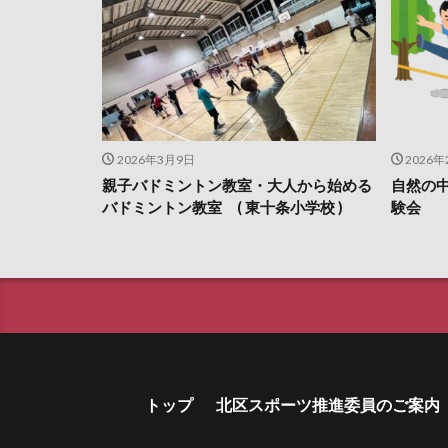
2026年3月9日
2026年
親子バドミントン教室・大人から始める
自然の
バドミントン教室 ( 東十条小学校 )
験会
トップ
北区スポーツ推進委員のご案内