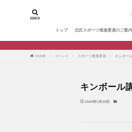
＃活動報告
k
メンバー募集中の
健康ハイキング委
トップ
北区スポーツ推進委員のご案
生涯スポーツ
HOME
イベント
スポーツ推進委員
キンボー
キンボール
2024年5月30日