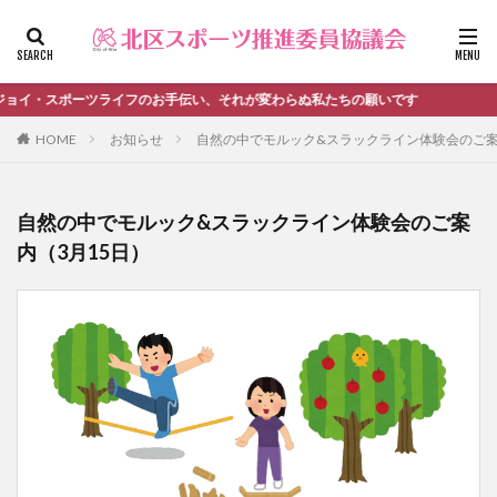
ファッション
デザイン
流行
カテゴリー
ョイ・スポーツライフのお手伝い、それが変わらぬ私たちの願いです
HOME
お知らせ
自然の中でモルック&スラックライン体験会のご案
タグ
自然の中でモルック&スラックライン体験会のご案
＃活動報告
kitacup
past
schedule
内（3月15日）
おしらせ
お知らせ
キンボール
ノルディック
メンバー募集中のチーム
ワークショップ
健康ハイキング委員会からのお知らせ
健康ハイキング委員会からのご案内
北区スポーツ推進委員
北区のスポーツチーム
卓球
活動報告
生涯スポーツ
田端文士ウォーク
講習会のご報告