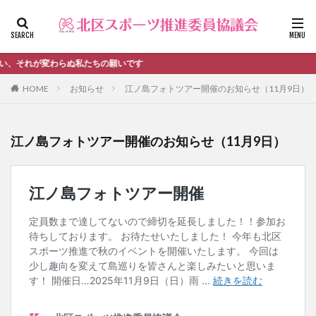
ファッション
デザイン
流行
カテゴリー
い、それが変わらぬ私たちの願いです
HOME
お知らせ
江ノ島フォトツアー開催のお知らせ（11月9日）
タグ
江ノ島フォトツアー開催のお知らせ（11月9日）
＃活動報告
kitacup
past
schedule
おしらせ
お知らせ
キンボール
ノルディック
メンバー募集中のチーム
ワークショップ
健康ハイキング委員会からのお知らせ
健康ハイキング委員会からのご案内
北区スポーツ推進委員
北区のスポーツチーム
卓球
活動報告
生涯スポーツ
田端文士ウォーク
講習会のご報告