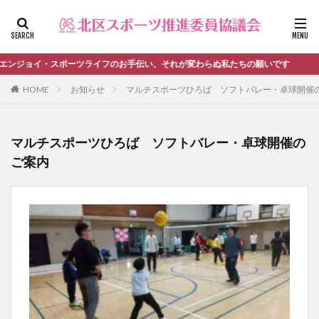
ファッション
デザイン
流行
カテゴリー
ンジョイ・スポーツライフのお手伝い、それが変わらぬ私たちの願いです
HOME
お知らせ
マルチスポーツひろば ソフトバレー・卓球開催
タグ
マルチスポーツひろば ソフトバレー・卓球開催の
＃活動報告
kitacup
past
schedule
ご案内
おしらせ
お知らせ
キンボール
ノルディック
メンバー募集中のチーム
ワークショップ
健康ハイキング委員会からのお知らせ
健康ハイキング委員会からのご案内
北区スポーツ推進委員
北区のスポーツチーム
卓球
活動報告
生涯スポーツ
田端文士ウォーク
講習会のご報告