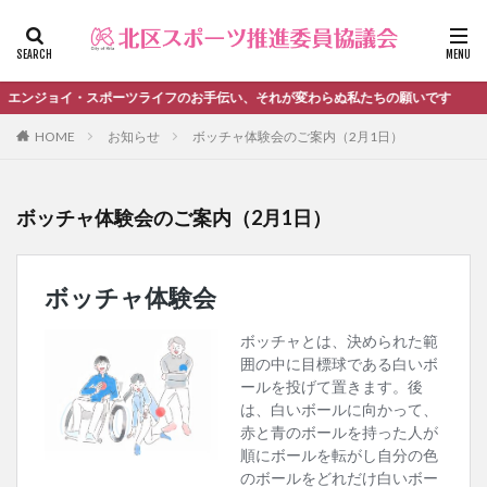
ファッション
デザイン
流行
カテゴリー
エンジョイ・スポーツライフのお手伝い、それが変わらぬ私たちの願いです
HOME
お知らせ
ボッチャ体験会のご案内（2月1日）
タグ
ボッチャ体験会のご案内（2月1日）
＃活動報告
kitacup
past
schedule
おしらせ
お知らせ
キンボール
ノルディック
メンバー募集中のチーム
ワークショップ
健康ハイキング委員会からのお知らせ
健康ハイキング委員会からのご案内
北区スポーツ推進委員
北区のスポーツチーム
卓球
活動報告
生涯スポーツ
田端文士ウォーク
講習会のご報告