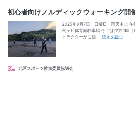
初心者向けノルディックウォーキング開
2025年9月7日 日曜日 雨天中止 
桐ヶ丘体育館駐車場 今回は夕方4時（
初
トラクターがご指 …
続きを読む
心
者
向
け
ノ
北区スポーツ推進委員協議会
ル
デ
ィ
ッ
ク
ウ
ォ
ー
キ
ン